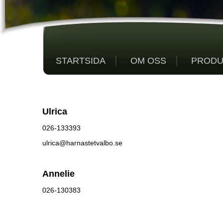
STARTSIDA
OM OSS
PRODU
Ulrica
026-133393
ulrica@harnastetvalbo.se
Annelie
026-130383